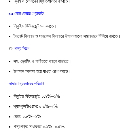
ক্রিম ও লোশনের স্থিতিশীলতা বাড়াতে।
🧽 হোম কেয়ার প্রোডাক্ট
লিকুইড ডিটারজেন্ট ঘন করতে।
টয়লেট ক্লিনার ও সারফেস ক্লিনারে উপাদানগুলো সমানভাবে মিশিয়ে রাখতে।
🍲
খাদ্য শিল্পে
সস, ড্রেসিং ও পানীয়তে ঘনত্ব বাড়াতে।
উপাদান আলাদা হয়ে যাওয়া রোধ করতে।
সাধারণ ব্যবহারের পরিমাণ
লিকুইড ডিটারজেন্ট: ০.২%–১%
শ্যাম্পু/বডিওয়াশ: ০.৩%–১%
জেল: ০.৫%–২%
খাদ্যপণ্য: সাধারণত ০.১%–০.৫%