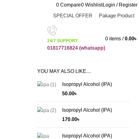
0
Compare
0
Wishlist
Login / Register
SPECIAL OFFER
Pakage Product
0
items
/
0.00
৳
24/7 SUPPORT
01817716824 (
whatsapp)
YOU MAY ALSO LIKE…
Isopropyl Alcohol (IPA)
50.00
৳
Isopropyl Alcohol (IPA)
170.00
৳
Isopropyl Alcohol (IPA)