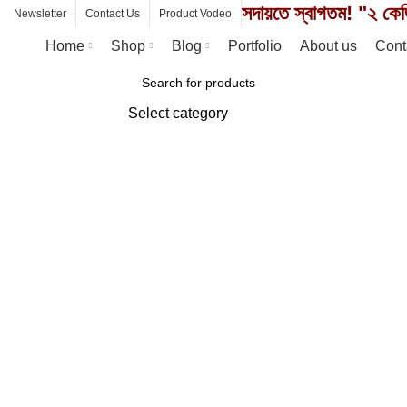
সদায়তে স্বাগতম! "২ কেজ
Newsletter
Contact Us
Product Vodeo
Home
Shop
Blog
Portfolio
About us
Cont
Browse Categories
Select category
SEARCH
Click to enlarge