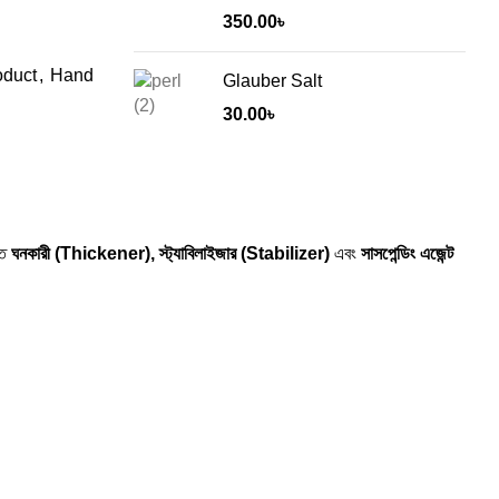
350.00
৳
oduct
,
Hand
Glauber Salt
30.00
৳
লত
ঘনকারী (Thickener), স্ট্যাবিলাইজার (Stabilizer)
এবং
সাসপেন্ডিং এজেন্ট