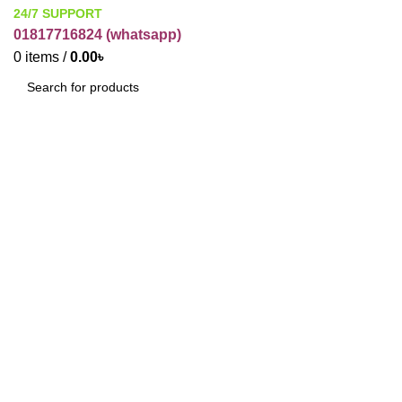
24/7 SUPPORT
01817716824 (
whatsapp)
0
items
/
0.00
৳
SEARCH
Click to enlarge