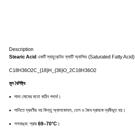
Description
Stearic Acid
একটি স্যাচুরেটেড ফ্যাটি অ্যাসিড (Saturated Fatty Acid)
C18H36O2C_{18}H_{36}O_2
C
18
H
36
O
2
মূল বৈশিষ্ট্য
সাদা মোমের মতো কঠিন পদার্থ।
পানিতে দ্রবণীয় নয় কিন্তু অ্যালকোহল, তেল ও জৈব দ্রাবকে দ্রবীভূত হয়।
গলনাঙ্ক: প্রায়
69–70°C
।