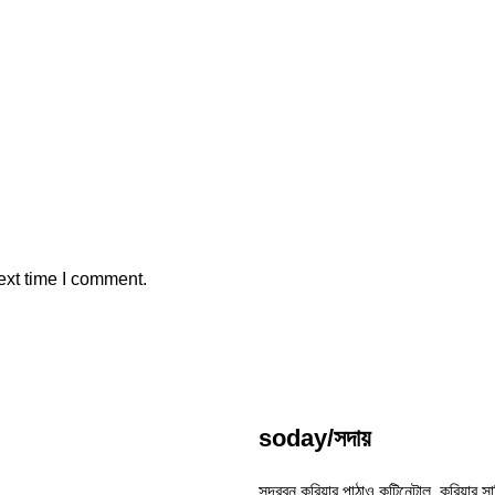
ext time I comment.
soday/সদায়
সুন্দরবন কুরিয়ার,পাঠাও,কন্টিনেন্টাল কুরিয়