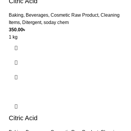
Citric Acid
Baking
,
Beverages
,
Cosmetic Raw Product
,
Cleaning
Items
,
Ditergent
,
soday chem
350.00
৳
1 kg
Citric Acid