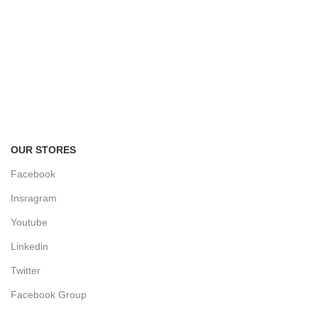
FREE RETURNS
Track or cancel orders.
OUR STORES
Facebook
Insragram
Youtube
Linkedin
Twitter
Facebook Group