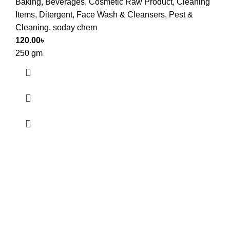
Baking
,
Beverages
,
Cosmetic Raw Product
,
Cleaning
Items
,
Ditergent
,
Face Wash & Cleansers
,
Pest &
Cleaning
,
soday chem
120.00
৳
250 gm