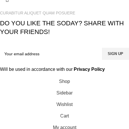
CURABITUR ALIQUET QUAM POSUERE
DO YOU LIKE THE SODAY? SHARE WITH
YOUR FRIENDS!
Will be used in accordance with our
Privacy Policy
Shop
Sidebar
Wishlist
0
Cart
0
items
My account