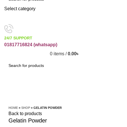
Select category
SEARCH
24/7 SUPPORT
01817716824 (
whatsapp)
0
items
/
0.00
৳
SEARCH
Click to enlarge
HOME
»
SHOP
»
GELATIN POWDER
Back to products
Gelatin Powder