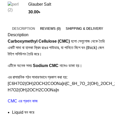
Glauber Salt
30.00
৳
DESCRIPTION
REVIEWS (0)
SHIPPING & DELIVERY
Description
Carboxymethyl Cellulose (CMC)
হলো সেলুলোজ থেকে তৈরি
একটি সাদা বা হালকা ক্রিম রঙের পাউডার, যা পানিতে মিশে ঘন (thick) জেল
টাইপ সলিউশন তৈরি করে।
এটিকে অনেক সময়
Sodium CMC
নামেও ডাকা হয়।
এর রাসায়নিক গঠন সাধারণভাবে প্রকাশ করা হয়:
[C6H7O2(OH)2OCH2COONa]n[C_6H_7O_2(OH)_2OCH_
H
7
O
2
(
O
H
)
2
OC
H
2
COON
a
]
n
CMC এর প্রধান কাজ
Liquid ঘন করে