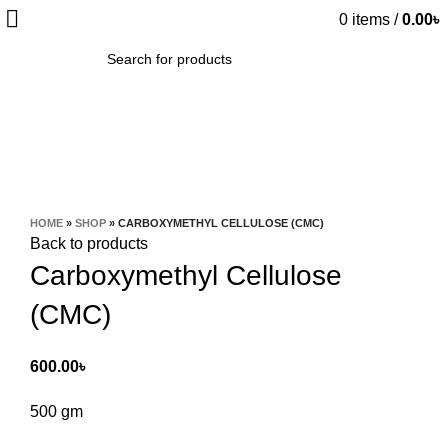
0
items
/
0.00
৳
SEARCH
Click to enlarge
HOME
»
SHOP
»
CARBOXYMETHYL CELLULOSE (CMC)
Back to products
Carboxymethyl Cellulose
(CMC)
600.00
৳
500 gm