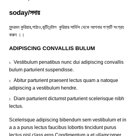
soday/সদায়
সুন্দরবন কুরিয়ার,পাঠাও,কন্টিনেন্টাল কুরিয়ার সার্ভিস থেকে আপনার পণ্যটি সংগ্রহ
করুন ।।
ADIPISCING CONVALLIS BULUM
Vestibulum penatibus nunc dui adipiscing convallis
bulum parturient suspendisse.
Abitur parturient praesent lectus quam a natoque
adipiscing a vestibulum hendre.
Diam parturient dictumst parturient scelerisque nibh
lectus.
Scelerisque adipiscing bibendum sem vestibulum et in
a a a purus lectus faucibus lobortis tincidunt purus
lectus nisl class eros.Condimentum a et ullamcorper