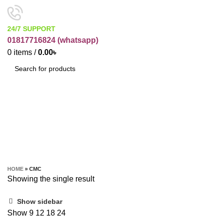
24/7 SUPPORT
01817716824 (
whatsapp)
0
items
/
0.00
৳
SEARCH
cmc
CATEGORIES
HOME
»
CMC
Showing the single result
Show sidebar
Show
9
12
18
24