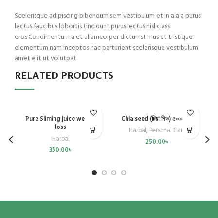
Scelerisque adipiscing bibendum sem vestibulum et in a a a purus
lectus faucibus lobortis tincidunt purus lectus nisl class
eros.Condimentum a et ullamcorper dictumst mus et tristique
elementum nam inceptos hac parturient scelerisque vestibulum
amet elit ut volutpat.
RELATED PRODUCTS
Pure Sliming juice weight
Chia seed (চিয়া সিড) ৫০০ গ্রাম
H
loss
Harbal
,
Personal Care
M
Harbal
250.00
৳
350.00
৳