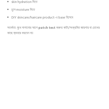
skin hydration দিতে
চুলে moisture দিতে
DIY skincare/haircare product-এ base হিসেবে
সতর্কতা: মুখে লাগানোর আগে
patch test
করুন। কাটা/সংক্রমিত জায়গায় বা চোখের
কাছে ব্যবহার করবেন না।