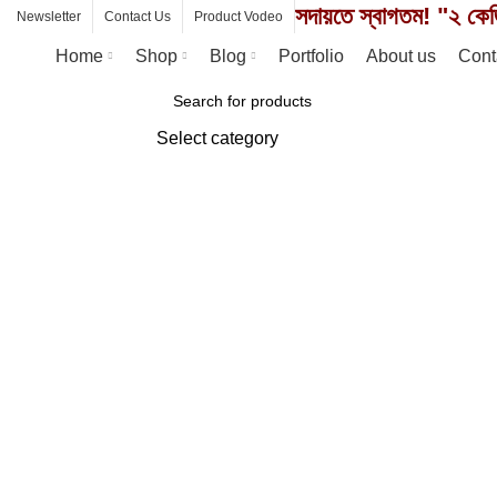
সদায়তে স্বাগতম! "২ কেজ
Newsletter
Contact Us
Product Vodeo
Home
Shop
Blog
Portfolio
About us
Cont
Browse Categories
Select category
SEARCH
Watch video
Click to enlarge