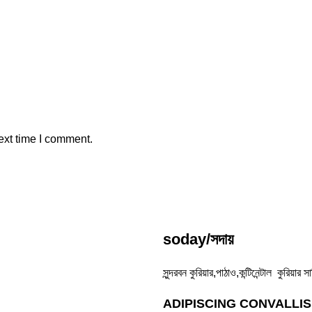
ext time I comment.
soday/সদায়
সুন্দরবন কুরিয়ার,পাঠাও,কন্টিনেন্টাল কুরিয়
ADIPISCING CONVALLI