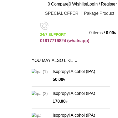
0
Compare
0
Wishlist
Login / Register
SPECIAL OFFER
Pakage Product
0
items
/
0.00
৳
24/7 SUPPORT
01817716824 (
whatsapp)
YOU MAY ALSO LIKE…
Isopropyl Alcohol (IPA)
50.00
৳
Isopropyl Alcohol (IPA)
170.00
৳
Isopropyl Alcohol (IPA)