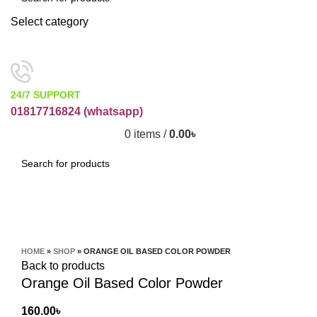
Select category
SEARCH
24/7 SUPPORT
01817716824 (
whatsapp)
0
items
/
0.00
৳
SEARCH
Click to enlarge
HOME
»
SHOP
»
ORANGE OIL BASED COLOR POWDER
Back to products
Orange Oil Based Color Powder
160.00
৳