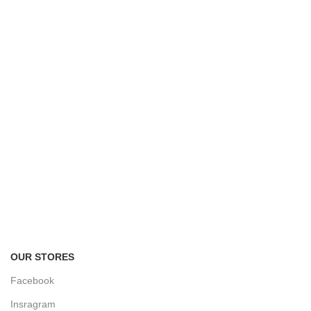
FREE RETURNS
Track or cancel orders.
OUR STORES
Facebook
Insragram