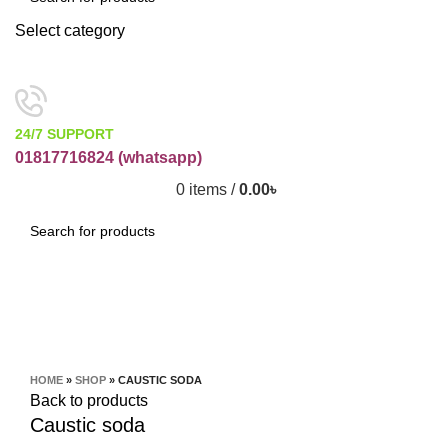
Select category
SEARCH
24/7 SUPPORT
01817716824 (
whatsapp)
0
items
/
0.00
৳
SEARCH
Click to enlarge
HOME
»
SHOP
»
CAUSTIC SODA
Back to products
Caustic soda