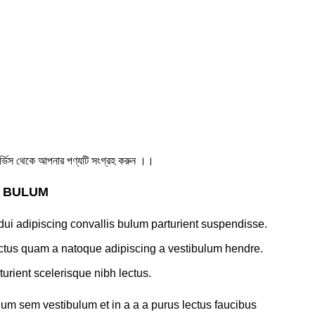
ার সার্ভিস থেকে আপনার পণ্যটি সংগ্রহ করুন ।।
S BULUM
ui adipiscing convallis bulum parturient suspendisse.
lectus quam a natoque adipiscing a vestibulum hendre.
turient scelerisque nibh lectus.
um sem vestibulum et in a a a purus lectus faucibus