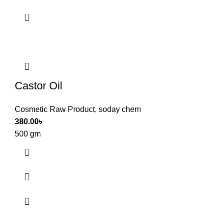
Castor Oil
Cosmetic Raw Product
,
soday chem
380.00
৳
500 gm