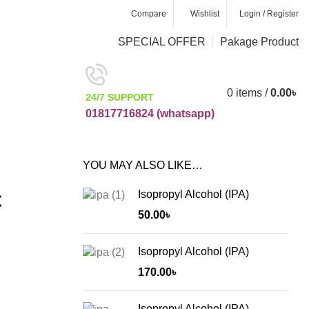
Compare
Wishlist
Login / Register
0
0
SPECIAL OFFER
Pakage Product
0
items
/
0.00
৳
24/7 SUPPORT
01817716824 (
whatsapp)
YOU MAY ALSO LIKE…
C
Isopropyl Alcohol (IPA)
50.00
৳
Isopropyl Alcohol (IPA)
170.00
৳
Isopropyl Alcohol (IPA)