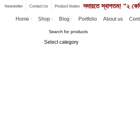
সদায়তে স্বাগতম! "২ কেজ
Newsletter
Contact Us
Product Vodeo
Home
Shop
Blog
Portfolio
About us
Cont
Browse Categories
Select category
SEARCH
Click to enlarge