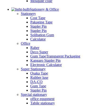
Mosquite coile
Stationery & Office
Stationery
Cost Tape
Pakaging Tape
Stapler Pin
Stapler Pin
Solibation Gum
Calculator
Office
Raber
Deco Super
Gum TapeTransparent Packaging
Kangaro Stapler Pin
Electronic Calculator
Super Stationary
Osaka Tape
Rubber luse
DA-CO
Gum Tape
Stapler Pin
Special stationary
office equpment
Tabile stationary