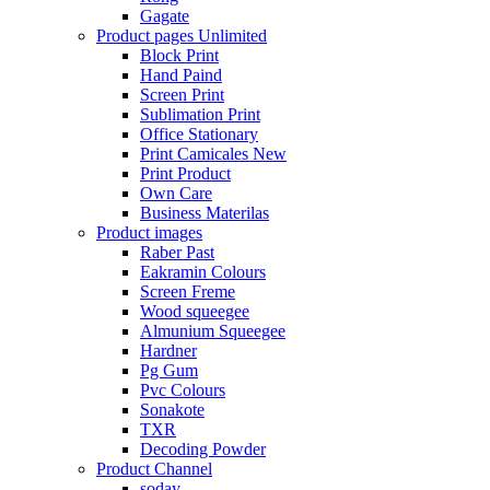
Gagate
Product pages
Unlimited
Block Print
Hand Paind
Screen Print
Sublimation Print
Office Stationary
Print Camicales
New
Print Product
Own Care
Business Materilas
Product images
Raber Past
Eakramin Colours
Screen Freme
Wood squeegee
Almunium Squeegee
Hardner
Pg Gum
Pvc Colours
Sonakote
TXR
Decoding Powder
Product Channel
soday