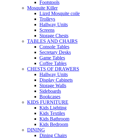
Footstools
Mosquite Killer
Lizrd Mosquite coile
Trolleys
Hallway Units
Screens
Storage Chests
TABLES AND CHAIRS
Console Tables
Secretary Desks
Game Tables
Coffee Tables
CHESTS OF DRAWERS
Hallway Units
Display Cabinets
Storage Walls
Sideboards
Bookcases
KIDS FURNITURE
Kids Lighting
Kids Textiles
Kids Bathroom
Kids Bedroom
DINING
Dining Chairs