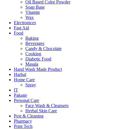
Oil Based Color Powder
Soap Base
Vitamin
Wax
Electronices
Fast Aid
Food
Baking
Beverages
Candy & Chocolate
Cooking
Diabetic Food
Masala
Hand Wash Made Product
Harbal
Home Care
Spray
IT
Pakage
Personal Care
Face Wash & Cleansers
Herbal Skin Care
Pest & Cleaning
Pharmacy
Print Tech