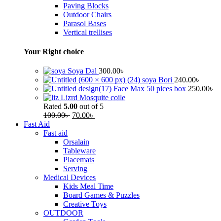
Paving Blocks
Outdoor Chairs
Parasol Bases
Vertical trellises
Your Right choice
Soya Dal
300.00
৳
soya Bori
240.00
৳
Face Max 50 pices box
250.00
৳
Lizrd Mosquite coile
Rated
5.00
out of 5
100.00
৳
70.00
৳
Fast Aid
Fast aid
Orsalain
Tableware
Placemats
Serving
Medical Devices
Kids Meal Time
Board Games & Puzzles
Creative Toys
OUTDOOR