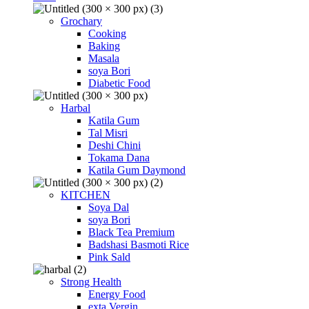
Grochary
Cooking
Baking
Masala
soya Bori
Diabetic Food
Harbal
Katila Gum
Tal Misri
Deshi Chini
Tokama Dana
Katila Gum Daymond
KITCHEN
Soya Dal
soya Bori
Black Tea Premium
Badshasi Basmoti Rice
Pink Sald
Strong Health
Energy Food
exta Vergin