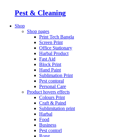
Pest & Cleaning
Shop
Shop pages
Print Tech Bangla
Screen Print
Office Stationary
Harbal Product
Fast Aid
Block Print
Hand Paint
Sublimation Print
Pest contoral
Personal Care
Product hovers
effects
Colours Print
Craft & Paind
Sublimitation print
Harbal
Food
Business
Pest contorl
Rong