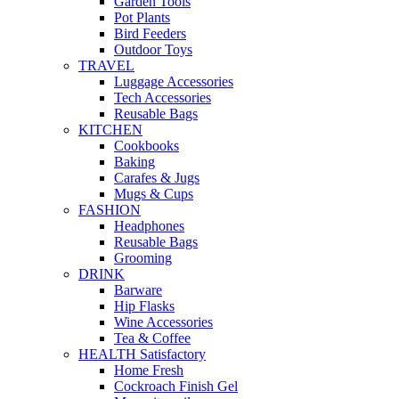
Garden Tools
Pot Plants
Bird Feeders
Outdoor Toys
TRAVEL
Luggage Accessories
Tech Accessories
Reusable Bags
KITCHEN
Cookbooks
Baking
Carafes & Jugs
Mugs & Cups
FASHION
Headphones
Reusable Bags
Grooming
DRINK
Barware
Hip Flasks
Wine Accessories
Tea & Coffee
HEALTH Satisfactory
Home Fresh
Cockroach Finish Gel