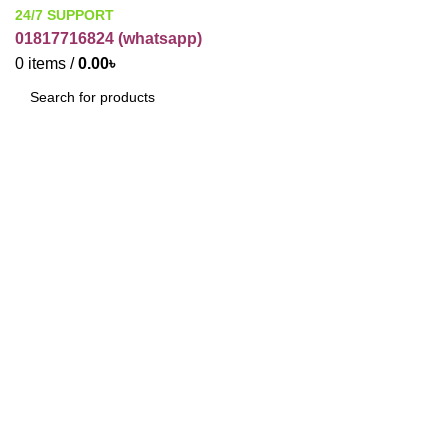
24/7 SUPPORT
01817716824 (
whatsapp)
0
items
/
0.00
৳
SEARCH
Click to enlarge