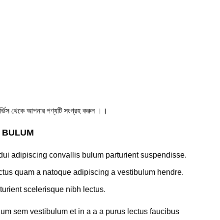
ার সার্ভিস থেকে আপনার পণ্যটি সংগ্রহ করুন ।।
S BULUM
ui adipiscing convallis bulum parturient suspendisse.
lectus quam a natoque adipiscing a vestibulum hendre.
turient scelerisque nibh lectus.
um sem vestibulum et in a a a purus lectus faucibus