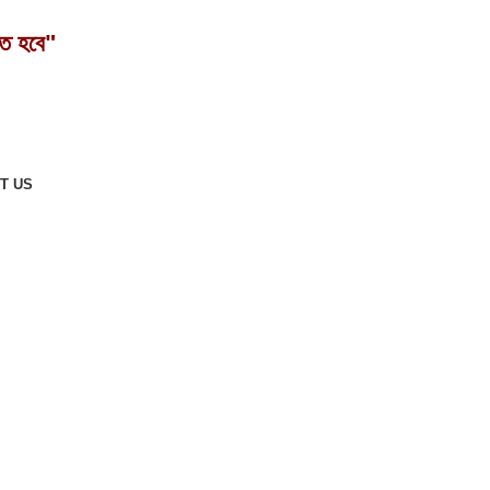
তে হবে"
T US