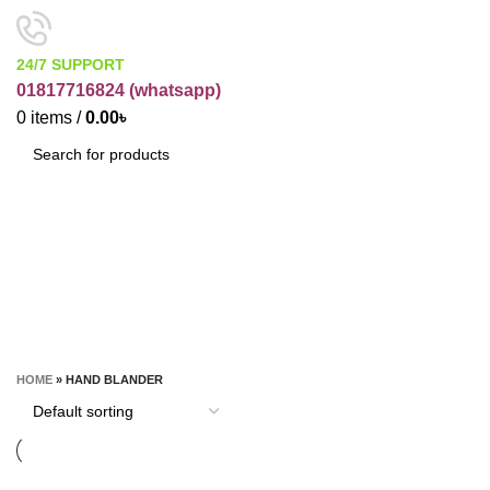
24/7 SUPPORT
01817716824 (
whatsapp)
0
items
/
0.00
৳
SEARCH
Hand Blander
CATEGORIES
HOME
»
HAND BLANDER