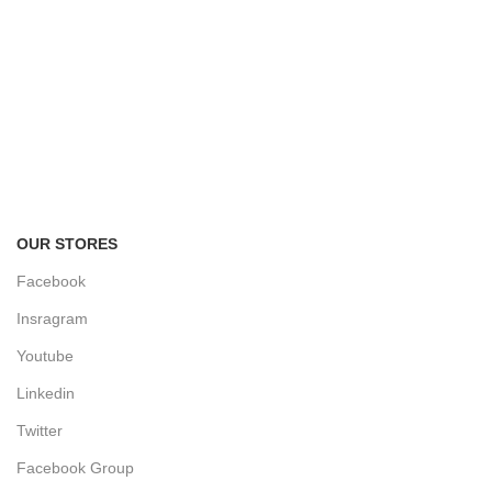
FREE RETURNS
Track or cancel orders.
OUR STORES
Facebook
Insragram
Youtube
Linkedin
Twitter
Facebook Group