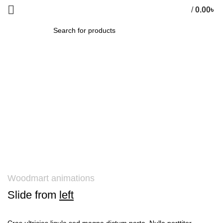
/
0.00
৳
0
items
SEARCH
Woodmart animations
Slide from
left